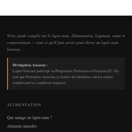
Votre guide complet sur le lapin nain. Alimentation, logement, santé et
comportement — tout ce qu'il faut savoir pour élever un lapin nain
heureux.
Divulgation Amazon :
Lapin-Nain.net participe au Programme Partenaires d'Amazon EU. En
tant que Partenaire Amazon, je réalise des bénéfices sur les achats
remplissant les conditions requises.
ALIMENTATION
Que mange un lapin nain ?
Aliments interdits