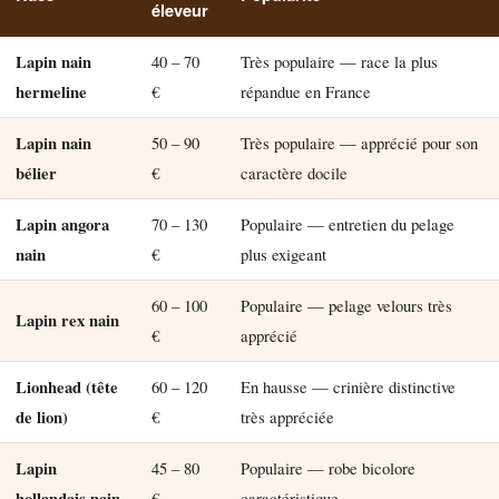
éleveur
Lapin nain
40 – 70
Très populaire — race la plus
hermeline
€
répandue en France
Lapin nain
50 – 90
Très populaire — apprécié pour son
bélier
€
caractère docile
Lapin angora
70 – 130
Populaire — entretien du pelage
nain
€
plus exigeant
60 – 100
Populaire — pelage velours très
Lapin rex nain
€
apprécié
Lionhead (tête
60 – 120
En hausse — crinière distinctive
de lion)
€
très appréciée
Lapin
45 – 80
Populaire — robe bicolore
hollandais nain
€
caractéristique