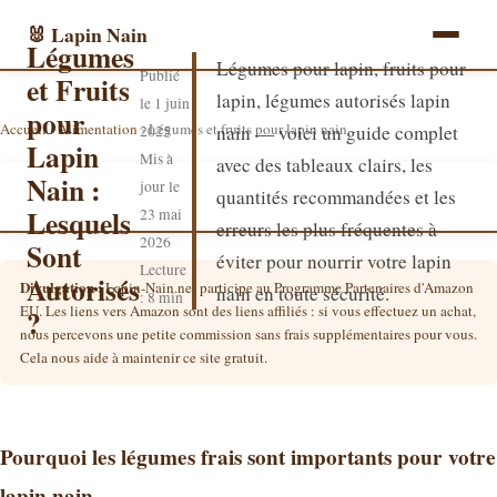
🐰 Lapin Nain
Légumes
Légumes pour lapin, fruits pour
Publié
et Fruits
lapin, légumes autorisés lapin
le
1 juin
pour
Accueil
›
Alimentation
›
Légumes et fruits pour lapin nain
nain — voici un guide complet
2025
Lapin
Mis à
avec des tableaux clairs, les
Nain :
jour le
quantités recommandées et les
Lesquels
23 mai
erreurs les plus fréquentes à
2026
Sont
éviter pour nourrir votre lapin
Lecture
Autorisés
Divulgation :
Lapin-Nain.net participe au Programme Partenaires d'Amazon
nain en toute sécurité.
: 8 min
EU. Les liens vers Amazon sont des liens affiliés : si vous effectuez un achat,
?
nous percevons une petite commission sans frais supplémentaires pour vous.
Cela nous aide à maintenir ce site gratuit.
Pourquoi les légumes frais sont importants pour votre
lapin nain