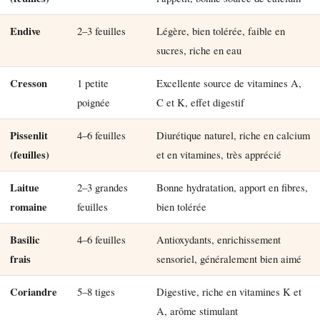
Endive
2–3 feuilles
Légère, bien tolérée, faible en
sucres, riche en eau
Cresson
1 petite
Excellente source de vitamines A,
poignée
C et K, effet digestif
Pissenlit
4–6 feuilles
Diurétique naturel, riche en calcium
(feuilles)
et en vitamines, très apprécié
Laitue
2–3 grandes
Bonne hydratation, apport en fibres,
romaine
feuilles
bien tolérée
Basilic
4–6 feuilles
Antioxydants, enrichissement
frais
sensoriel, généralement bien aimé
Coriandre
5–8 tiges
Digestive, riche en vitamines K et
A, arôme stimulant