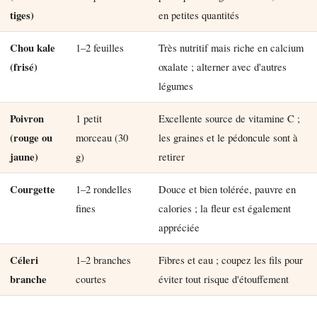
tiges)
en petites quantités
Chou kale
1–2 feuilles
Très nutritif mais riche en calcium
(frisé)
oxalate ; alterner avec d'autres
légumes
Poivron
1 petit
Excellente source de vitamine C ;
(rouge ou
morceau (30
les graines et le pédoncule sont à
jaune)
g)
retirer
Courgette
1–2 rondelles
Douce et bien tolérée, pauvre en
fines
calories ; la fleur est également
appréciée
Céleri
1–2 branches
Fibres et eau ; coupez les fils pour
branche
courtes
éviter tout risque d'étouffement