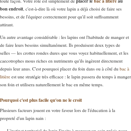
placer le
bac à litière
au
toute façon. Votre rôle est simplement de
bon endroit
, c'est-à-dire là où votre lapin a déjà choisi de faire ses
besoins, et de l'équiper correctement pour qu'il soit suffisamment
attirant.
Un autre avantage considérable : les lapins ont l'habitude de manger et
de faire leurs besoins simultanément. Ils produisent deux types de
selles — les crottes rondes dures que vous voyez habituellement, et les
caecotrophes mous riches en nutriments qu'ils ingèrent directement
depuis leur anus. C'est pourquoi placer du foin dans ou à côté du
bac à
litière
est une stratégie très efficace : le lapin passera du temps à manger
son foin et utilisera naturellement le bac en même temps.
Pourquoi c'est plus facile qu'on ne le croit
Plusieurs facteurs jouent en votre faveur lors de l'éducation à la
propreté d'un lapin nain :
L'instinct territorial du lapin l'incite à marquer un coin précis pour